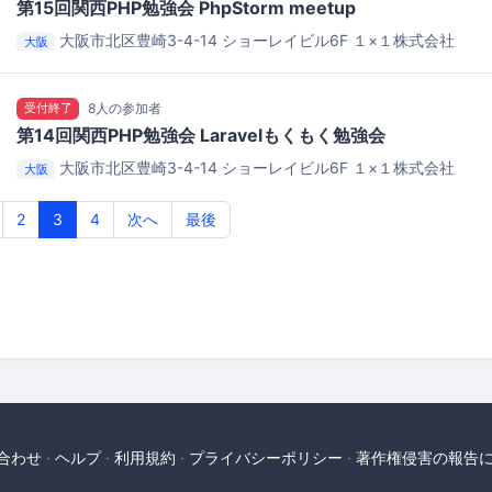
第15回関西PHP勉強会 PhpStorm meetup
大阪市北区豊崎3-4-14 ショーレイビル6F
１×１株式会社
大阪
受付終了
8人の参加者
第14回関西PHP勉強会 Laravelもくもく勉強会
大阪市北区豊崎3-4-14 ショーレイビル6F
１×１株式会社
大阪
2
3
4
次へ
最後
合わせ
ヘルプ
利用規約
プライバシーポリシー
著作権侵害の報告