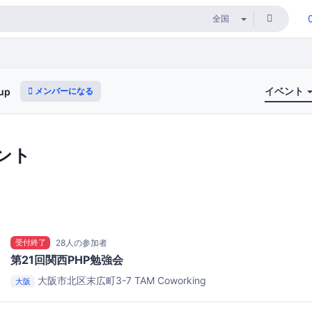
イベント
メンバーになる
up
ント
受付終了
28人の参加者
第21回関西PHP勉強会
大阪市北区末広町3-7
TAM Coworking
大阪